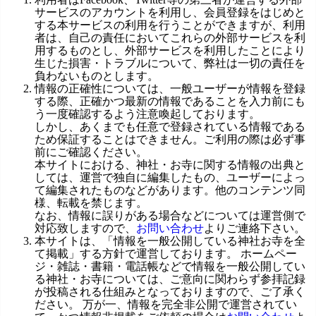
サービスのアカウントを利用し、会員登録をはじめと
する本サービスの利用を行うことができますが、利用
者は、自己の責任においてこれらの外部サービスを利
用するものとし、外部サービスを利用したことにより
生じた損害・トラブルについて、弊社は一切の責任を
負わないものとします。
情報の正確性については、一般ユーザーが情報を登録
する際、正確かつ最新の情報であることを入力前にも
う一度確認するよう注意喚起しております。
しかし、あくまでも任意で登録されている情報である
ため保証することはできません。ご利用の際は必ず事
前にご確認ください。
本サイトにおける、神社・お寺に関する情報の出典と
しては、運営で独自に編集したもの、ユーザーによっ
て編集されたものなどがあります。他のコンテンツ同
様、転載を禁じます。
なお、情報に誤りがある場合などについては運営側で
対応致しますので、
お問い合わせ
よりご連絡下さい。
本サイトは、「情報を一般公開している神社お寺を全
て掲載」する方針で運営しております。 ホームペー
ジ・雑誌・書籍・電話帳などで情報を一般公開してい
る神社・お寺については、ご意向に関わらず参拝記録
が投稿される仕組みとなっておりますので、ご了承く
ださい。 万が一、情報を完全非公開で運営されてい