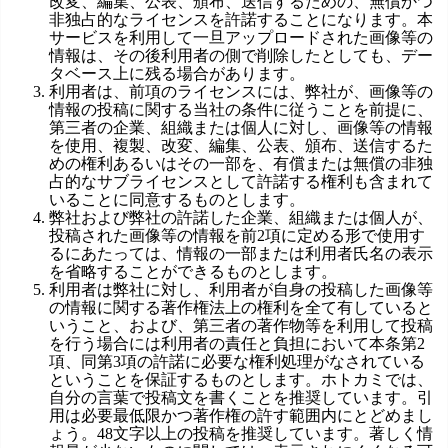
改変、編集、公表、頒布、送信するための、無償かつ
非独占的なライセンスを許諾することになります。本
サービスを利用して一旦アップロードされた画像等の
情報は、その後利用者の側で削除したとしても、デー
タベース上に残る場合があります。
利用者は、前項のライセンスには、弊社が、画像等の
情報の投稿に関する当社の条件に従うことを前提に、
第三者の企業、組織または個人に対し、画像等の情報
を使用、複製、改変、編集、公表、頒布、送信するた
めの権利あるいはその一部を、有償または無償の非独
占的なサブライセンスとして許諾する権利も含まれて
いることに同意するものとします。
弊社および弊社の許諾した企業、組織または個人が、
投稿された画像等の情報を前2項に定める形で使用す
るにあたっては、情報の一部または利用者氏名の表示
を省略することができるものとします。
利用者は弊社に対し、利用者が自身の投稿した画像等
の情報に関する著作権法上の権利を全て有していると
いうこと、および、第三者の著作物等を利用して投稿
を行う場合には利用者の責任と負担において本条第2
項、同第3項の許諾に必要な権利処理がなされている
ということを保証するものとします。ホトカミでは、
自分の言葉で投稿文を書くことを推奨しています。引
用は必要最低限かつ著作権の許す範囲内にとどめまし
ょう。48文字以上の投稿を推奨しています。著しく情